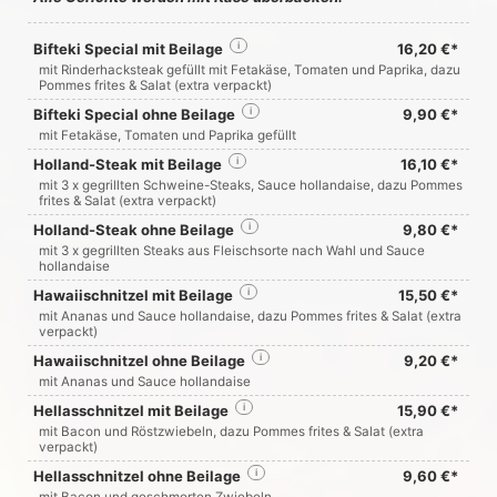
Bifteki Special mit Beilage
i
16,20 €*
mit Rinderhacksteak gefüllt mit Fetakäse, Tomaten und Paprika, dazu
Pommes frites & Salat (extra verpackt)
Bifteki Special ohne Beilage
i
9,90 €*
mit Fetakäse, Tomaten und Paprika gefüllt
Holland-Steak mit Beilage
i
16,10 €*
mit 3 x gegrillten Schweine-Steaks, Sauce hollandaise, dazu Pommes
frites & Salat (extra verpackt)
Holland-Steak ohne Beilage
i
9,80 €*
mit 3 x gegrillten Steaks aus Fleischsorte nach Wahl und Sauce
hollandaise
Hawaiischnitzel mit Beilage
i
15,50 €*
mit Ananas und Sauce hollandaise, dazu Pommes frites & Salat (extra
verpackt)
Hawaiischnitzel ohne Beilage
i
9,20 €*
mit Ananas und Sauce hollandaise
Hellasschnitzel mit Beilage
i
15,90 €*
mit Bacon und Röstzwiebeln, dazu Pommes frites & Salat (extra
verpackt)
Hellasschnitzel ohne Beilage
i
9,60 €*