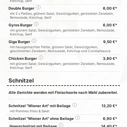
Ketchup, Senf
Double Burger
i
6,00 €*
mit 2 x Patties, grünem Salat, Gewürzgurken, gerösteten Zwiebeln,
Remoulade, Ketchup, Senf
Gyros Burger
i
6,00 €*
mit grünem Salat, Gewürzgurken, gerösteten Zwiebeln, Remoulade,
Ketchup, Senf
Giga Burger
i
9,50 €*
mit hausgemachter Pattie, grünem Salat, Gewürzgurken,
geschmorten Zwiebeln, Remoulade, Ketchup und Cocktailsauce
Chicken Burger
i
3,80 €*
mit grünem Salat, Gewürzgurken, gerösteten Zwiebeln, Remoulade,
Ketchup, Senf
Schnitzel
Alle Gerichte werden mit Fleischsorte nach Wahl zubereitet.
Schnitzel "Wiener Art" mit Beilage
i
13,20 €*
mit Pommes frites & Salat
Schnitzel "Wiener Art" ohne Beilage
i
6,90 €*
Jägerschnitzel mit Beilage
i
14,40 €*