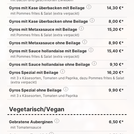
mit Bacon und geschmorten Zwiebeln
Gyros mit Kase überbacken mit Beilage
i
14,30 €*
mit Pommes frites & Salat (extra verpackt)
Gyros mit Kase überbacken ohne Beilage
i
8,00 €*
Gyros mit Metaxasauce mit Beilage
i
15,20 €*
mit Pommes frites & Salat (extra verpackt)
Gyros mit Metaxasauce ohne Beilage
i
8,90 €*
Gyros mit Sauce hollandaise mit Beilage
i
15,40 €*
mit Pommes frites & Salat (extra verpackt)
Gyros mit Sauce hollandaise ohne Beilage
i
9,10 €*
Gyros Spezial mit Beilage
i
16,20 €*
mit 3 x Käsesorten, Tomaten und Paprika, dazu Pommes frites & Salat
(extra verpackt)
Gyros Spezial ohne Beilage
i
9,90 €*
mit 3 x Käsesorten, Tomaten und Paprika
Vegetarisch/Vegan
Gebratene Auberginen
i
6,50 €*
mit Tomatensauce