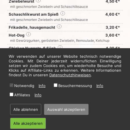
Zwiebelwurst
i
4,50 €*
mit geschmorten Zwiebeln und Schaschliksauce
Schaschlikwurst am Spieß
i
4,60 €*
mit geschmorten Zwiebeln und Schaschliksauce
Frikadelle, hausgemacht
i
3,20 €*
Hot-Dog
i
3,60 €*
mit Gewürzgurken, gerösteten Zwiebeln, Remoulade, Ketchup
Chicken Nuggets, 6 Sück
i
4,20 €*
mit süß-sauer Sauce
Wir verwenden auf unserer Website technisch notwendige
Cookies. Mit Deiner jederzeit widerruflichen Einwilligung
setzen wir zudem Cookies ein, um wiederholte Besuche und
Jetzt hier bestellen
Klicks auf Affiliate-Links zu erkennen. Weitere Informationen
findest Du in unseren
Datenschutzhinweisen
.
Notwendig
Info
Besuchermessung
Info
* Alle Preise in Euro inkl. gesetzl. MwSt. Abbildungen können ggf. abweichen.
Informationen zu Inhalts- und Zusatzstoffen finden Sie unter
i
Affiliates
Info
Alle ablehnen
Auswahl akzeptieren
Home
·
Impressum
·
Datenschutzhinweise
·
AGB
© 2026 Der Grieche in Sodingen - Hosting by
restablo.de
Alle akzeptieren