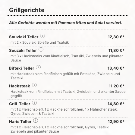
Grillgerichte
Alle Gerichte werden mit Pommes frites und Salat serviert.
Souvlaki Teller
i
12,30 €*
mit 2 x Souvlaki Spieße und Tsatsiki
Souzuki Teller
i
11,80 €*
mit 3 x Hacksteaks vom Rindfleisch, Tsatsiki, Zwiebeln und pikanter
Sauce
Bifteki Teller
i
13,40 €*
mit Hacksteak vom Rindfleisch gefüllt mit Fetakäse, Zwiebeln und
Tsatsiki
Hacksteak
i
11,20 €*
Hacksteak vom Rindfleisch mit Tsatsiki, Zwiebeln und pikanter Sauce
gegrillt
Grill-Teller
i
14,80 €*
mit 1 x Fleischspieß, 1 x Hackfleischröllchen, 1 x Hähnchensteak,
Gyros, Zwiebeln & Tsatsiki
Haris Teller
i
12,90 €*
mit 1 x Fleischspieß, 1 x Hackfleischröllchen, Gyros, Tsatsiki,
Zwiebeln und pikanter Sauce