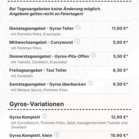
Bei Tagesangeboten keine Änderung möglich.
Angebote gelten nicht an Feiertagen!
Dienstagsangebot - Gyros Teller
i
11,00 €*
mit Pommes frites, Krautsalat
Mittwochsangebot - Currywurst
i
5,00 €*
mit Pommes frites
Donnerstagsangebot - Gyros-Pita-Offen
i
5,50 €*
mit Tsatsiki, Zwiebeln, Krautsalat
Freitagsangebot - Taxi Teller
8,50 €*
mit Zwiebeln
Samstagsangebot - Gyros überbacken
i
9,50 €*
mit Metaxa Sauce, Pommes frites
Gyros-Variationen
Gyros Komplett
i
12,90 €*
mit Gyrosfleisch, Pommes frites, Salat, hausgemachtem Tsatsiki und
Zwiebeln
Gyros Komplett, klein
i
10,90 €*