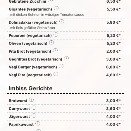
Gebratene Zucchini
i
6,50 €*
Gigantes (vegetarisch)
i
5,50 €*
mit dicken Bohnen in würziger Tomatensauce
Dolmadakia (vegetarisch)
i
5,80 €*
mit Reis gefüllte Weinblätter
Peperoni (vegetarisch)
i
5,20 €*
Oliven (vegetarisch)
i
5,20 €*
Pita Brot (vegetarisch)
i
2,00 €*
Gegrilltes Brot (vegetarisch)
i
3,00 €*
Vegi Burger (vegetarisch)
i
6,80 €*
Vegi Pita (vegetarisch)
i
4,60 €*
Imbiss Gerichte
Bratwurst
i
3,00 €*
Currywurst
i
3,60 €*
Jägerwurst
i
4,00 €*
Paprikawurst
i
4,00 €*