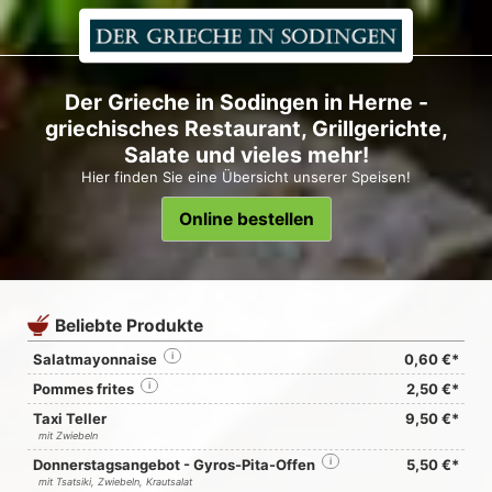
Der Grieche in Sodingen in Herne -
griechisches Restaurant, Grillgerichte,
Salate und vieles mehr!
Hier finden Sie eine Übersicht unserer Speisen!
Online bestellen
Beliebte Produkte
Salatmayonnaise
i
0,60 €*
Pommes frites
i
2,50 €*
Taxi Teller
9,50 €*
mit Zwiebeln
Donnerstagsangebot - Gyros-Pita-Offen
i
5,50 €*
mit Tsatsiki, Zwiebeln, Krautsalat