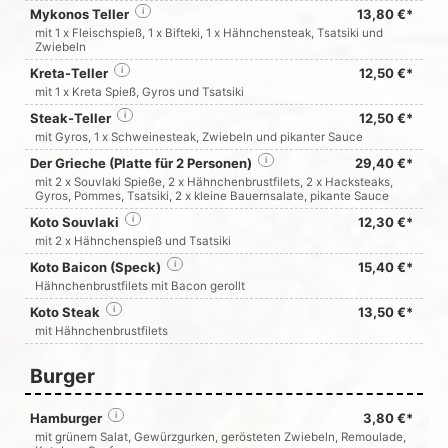
Mykonos Teller
i
13,80 €*
mit 1 x Fleischspieß, 1 x Bifteki, 1 x Hähnchensteak, Tsatsiki und
Zwiebeln
Kreta-Teller
i
12,50 €*
mit 1 x Kreta Spieß, Gyros und Tsatsiki
Steak-Teller
i
12,50 €*
mit Gyros, 1 x Schweinesteak, Zwiebeln und pikanter Sauce
Der Grieche (Platte für 2 Personen)
i
29,40 €*
mit 2 x Souvlaki Spieße, 2 x Hähnchenbrustfilets, 2 x Hacksteaks,
Gyros, Pommes, Tsatsiki, 2 x kleine Bauernsalate, pikante Sauce
Koto Souvlaki
i
12,30 €*
mit 2 x Hähnchenspieß und Tsatsiki
Koto Baicon (Speck)
i
15,40 €*
Hähnchenbrustfilets mit Bacon gerollt
Koto Steak
i
13,50 €*
mit Hähnchenbrustfilets
Burger
Hamburger
i
3,80 €*
mit grünem Salat, Gewürzgurken, gerösteten Zwiebeln, Remoulade,