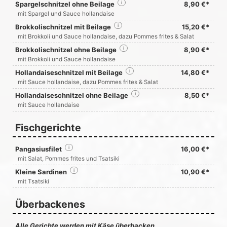
Spargelschnitzel ohne Beilage
i
8,90 €*
mit Spargel und Sauce hollandaise
Brokkolischnitzel mit Beilage
i
15,20 €*
mit Brokkoli und Sauce hollandaise, dazu Pommes frites & Salat
Brokkolischnitzel ohne Beilage
i
8,90 €*
mit Brokkoli und Sauce hollandaise
Hollandaiseschnitzel mit Beilage
i
14,80 €*
mit Sauce hollandaise, dazu Pommes frites & Salat
Hollandaiseschnitzel ohne Beilage
i
8,50 €*
mit Sauce hollandaise
Fischgerichte
Pangasiusfilet
i
16,00 €*
mit Salat, Pommes frites und Tsatsiki
Kleine Sardinen
i
10,90 €*
mit Tsatsiki
Überbackenes
Alle Gerichte werden mit Käse überbacken.