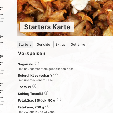
€*
€*
€*
Starters Karte
€*
€*
Starters
Gerichte
Extras
Getränke
d
Vorspeisen
€*
€*
Saganaki
i
mit hausgemachtem gebackenen Käse
€*
Bujurdi Käse (scharf)
i
mit überbackenem Käse
€*
Tsatsiki
i
€*
Schlag Tsatsiki
i
€*
Fetakäse, 1 Stück, 50 g
i
€*
Fetakäse, 200 g
i
mit Zwiebeln und Olivenöl