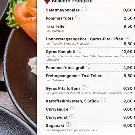
Beliebte Produkte
Salatmayonnaise
i
0,60 
Pommes frites
i
2,50 
Taxi Teller
9,50 
mit Zwiebeln
Donnerstagsangebot - Gyros-Pita-Offen
i
5,50 
mit Tsatsiki, Zwiebeln, Krautsalat
Gyros Komplett
i
12,90 
mit Gyrosfleisch, Pommes frites, Salat, hausgemachtem Tsatsiki un
Zwiebeln
Pommes frites, groß
i
4,90 
Freitagsangebot - Taxi Teller
8,50 
mit Zwiebeln
Gyros Pita (offen)
i
6,30 
mit griechischem Pitabrot, Tsatsiki, Krautsalat, Gyros und Zwiebeln
Kartoffelkroketten, 5 Stück
i
2,80 
Currysauce
i
0,60 
Currywurst
i
3,60 
Saganaki
i
6,00 
mit hausgemachtem gebackenen Käse